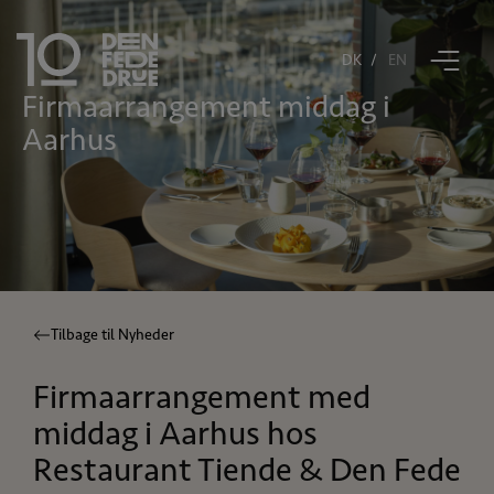
DK
EN
firmaarrangement middag i
Book bord
Aarhus
Restaurant Tiende
Den Fede Drue
Åbningstider
Tilbage til Nyheder
Gavekort
Firmaarrangement med
Kontakt
middag i Aarhus hos
Restaurant Tiende & Den Fede