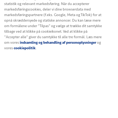
start, hvor alle kan lande, hilse og finde hinanden, før I
statistik og relevant markedsføring. Når du accepterer
sætter jer. Et firmaarrangement middag i Aarhus kan
markedsføringscookies, deler vi dine browserdata med
derfor være en ligetil bistroaften – eller en mere
markedsføringspartnere (f.eks. Google, Meta og TikTok) for at
kurateret aften, hvor cocktails, vin og menu spiller
opnå skræddersyede og statiske annoncer. Du kan læse mere
sammen uden at tage over.
om formålene under "Tilpas" og vælge at trække dit samtykke
tilbage ved at klikke på cookieikonet. Ved at klikke på
Firmaarrangement med middag i Aarhus med
"Accepter alle" giver du samtykke til alle tre formål. Læs mere
sæsonmenu og råvarer, der kan smages
om vores
indsamling og behandling af personoplysninger
og
Firmaarrangement med vinsmagning, hvor
vores
cookiepolitik
.
sommelieren guider, spørger ind og tilpasser
undervejs
Firmaarrangement med cocktails som velkomst
eller som en naturlig del af aftenen
Mulighed for både uformelt firmaarrangement og
eksklusivt firmaarrangement
Sådan forløber jeres
firmaarrangement med
middag i Aarhus