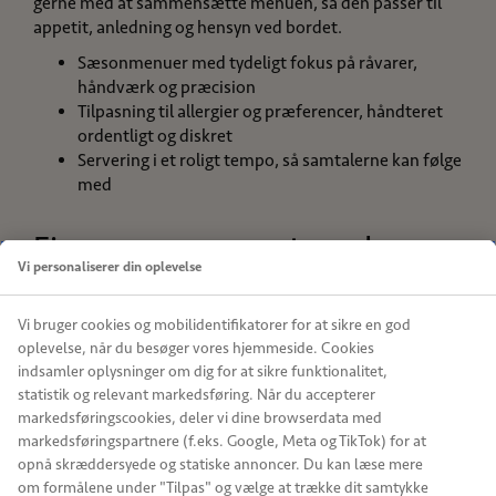
gerne med at sammensætte menuen, så den passer til
appetit, anledning og hensyn ved bordet.
Sæsonmenuer med tydeligt fokus på råvarer,
håndværk og præcision
Tilpasning til allergier og præferencer, håndteret
ordentligt og diskret
Servering i et roligt tempo, så samtalerne kan følge
med
Firmaarrangement med
Vi personaliserer din oplevelse
vinsmagning eller cocktails
Vi bruger cookies og mobilidentifikatorer for at sikre en god
Mange vælger et firmaarrangement onsdag eller
oplevelse, når du besøger vores hjemmeside. Cookies
torsdag, fordi det er en god hverdag at samles på – uden
indsamler oplysninger om dig for at sikre funktionalitet,
at hele weekenden bliver bundet. I kan også lade
statistik og relevant markedsføring. Når du accepterer
drikkeoplevelsen være en tydelig del af aftenen: et
markedsføringscookies, deler vi dine browserdata med
firmaarrangement med vinsmagning, et
markedsføringspartnere (f.eks. Google, Meta og TikTok) for at
firmaarrangement med cocktails – eller en kombination,
opnå skræddersyede og statiske annoncer. Du kan læse mere
hvor I starter med cocktails og lader vin følge maden
om formålene under "Tilpas" og vælge at trække dit samtykke