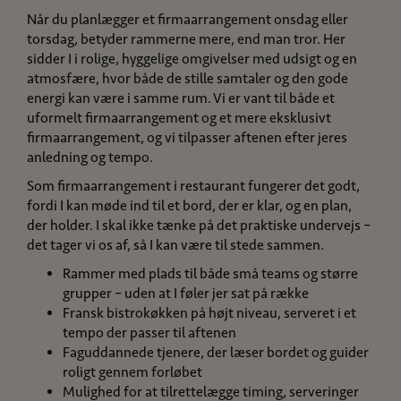
Når du planlægger et firmaarrangement onsdag eller
torsdag, betyder rammerne mere, end man tror. Her
sidder I i rolige, hyggelige omgivelser med udsigt og en
atmosfære, hvor både de stille samtaler og den gode
energi kan være i samme rum. Vi er vant til både et
uformelt firmaarrangement og et mere eksklusivt
firmaarrangement, og vi tilpasser aftenen efter jeres
anledning og tempo.
Som firmaarrangement i restaurant fungerer det godt,
fordi I kan møde ind til et bord, der er klar, og en plan,
der holder. I skal ikke tænke på det praktiske undervejs –
det tager vi os af, så I kan være til stede sammen.
Rammer med plads til både små teams og større
grupper – uden at I føler jer sat på række
Fransk bistrokøkken på højt niveau, serveret i et
tempo der passer til aftenen
Faguddannede tjenere, der læser bordet og guider
roligt gennem forløbet
Mulighed for at tilrettelægge timing, serveringer