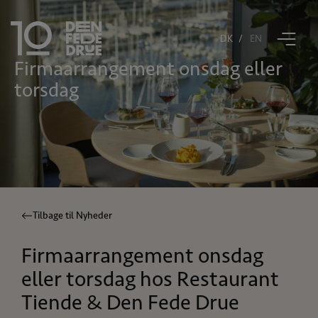
DK
EN
firmaarrangement onsdag eller
Book bord
torsdag
Restaurant Tiende
Den Fede Drue
Åbningstider
Tilbage til Nyheder
Gavekort
Firmaarrangement onsdag
Kontakt
eller torsdag hos Restaurant
Tiende & Den Fede Drue