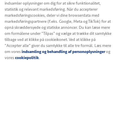
alkohol eller slet ingen. Vores bartender tilpasser smag
indsamler oplysninger om dig for at sikre funktionalitet,
og stil, så det alkoholfri føles lige så gennemtænkt som
statistik og relevant markedsføring. Når du accepterer
resten.
markedsføringscookies, deler vi dine browserdata med
markedsføringspartnere (f.eks. Google, Meta og TikTok) for at
Vil du have et indtryk af stedet og atmosfæren, kan du
opnå skræddersyede og statiske annoncer. Du kan læse mere
besøge Den Fede Drue her:
Læs mere
.
Se mere
om formålene under "Tilpas" og vælge at trække dit samtykke
tilbage ved at klikke på cookieikonet. Ved at klikke på
Teambuilding med cocktails –
"Accepter alle" giver du samtykke til alle tre formål. Læs mere
om vores
indsamling og behandling af personoplysninger
og
fleksibilitet, niveau og fælles
vores
cookiepolitik
.
oplevelse
Der er forskel på, om I kommer som salgsteam efter en
travl periode, en ledergruppe der vil have tid til at tale
sammen, eller en afdeling der gerne vil mødes på en ny
måde. Derfor planlægger vi jeres firmaevent
cocktailkursus med udgangspunkt i jer. Nogle grupper vil
fordybe sig i spiritus, teknik og præcision, andre ønsker
et lettere format med smag og små, uformelle
benspænd undervejs. Vi hjælper med at finde balancen.