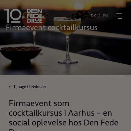
DK
EN
firmaevent cocktailkursus
Book bord
Restaurant Tiende
Den Fede Drue
Åbningstider
Tilbage til Nyheder
Gavekort
Firmaevent som
Kontakt
cocktailkursus i Aarhus – en
social oplevelse hos Den Fede