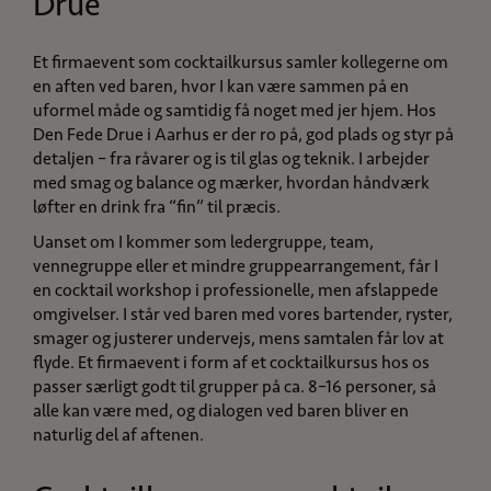
Drue
Et firmaevent som cocktailkursus samler kollegerne om
en aften ved baren, hvor I kan være sammen på en
uformel måde og samtidig få noget med jer hjem. Hos
Den Fede Drue i Aarhus er der ro på, god plads og styr på
detaljen – fra råvarer og is til glas og teknik. I arbejder
med smag og balance og mærker, hvordan håndværk
løfter en drink fra “fin” til præcis.
Uanset om I kommer som ledergruppe, team,
vennegruppe eller et mindre gruppearrangement, får I
en cocktail workshop i professionelle, men afslappede
omgivelser. I står ved baren med vores bartender, ryster,
smager og justerer undervejs, mens samtalen får lov at
flyde. Et firmaevent i form af et cocktailkursus hos os
passer særligt godt til grupper på ca. 8–16 personer, så
alle kan være med, og dialogen ved baren bliver en
naturlig del af aftenen.