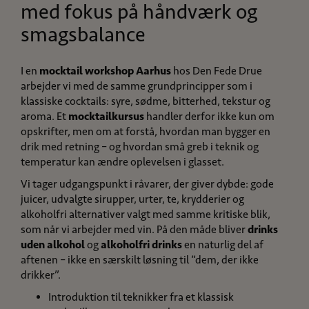
med fokus på håndværk og
smagsbalance
I en
mocktail workshop Aarhus
hos Den Fede Drue
arbejder vi med de samme grundprincipper som i
klassiske cocktails: syre, sødme, bitterhed, tekstur og
aroma. Et
mocktailkursus
handler derfor ikke kun om
opskrifter, men om at forstå, hvordan man bygger en
drik med retning – og hvordan små greb i teknik og
temperatur kan ændre oplevelsen i glasset.
Vi tager udgangspunkt i råvarer, der giver dybde: gode
juicer, udvalgte sirupper, urter, te, krydderier og
alkoholfri alternativer valgt med samme kritiske blik,
som når vi arbejder med vin. På den måde bliver
drinks
uden alkohol
og
alkoholfri drinks
en naturlig del af
aftenen – ikke en særskilt løsning til “dem, der ikke
drikker”.
Introduktion til teknikker fra et klassisk