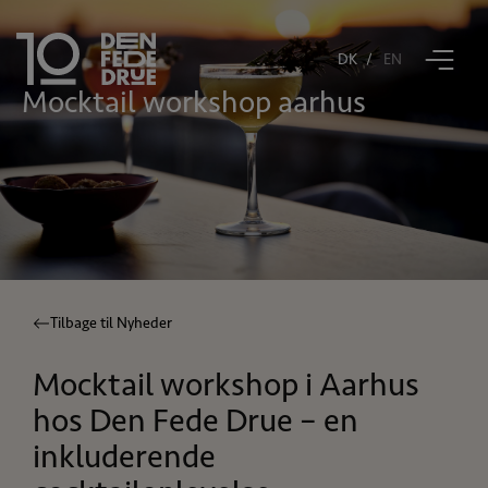
DK
EN
mocktail workshop aarhus
Book bord
Restaurant Tiende
Den Fede Drue
Åbningstider
Tilbage til Nyheder
Gavekort
Mocktail workshop i Aarhus
Kontakt
hos Den Fede Drue – en
inkluderende