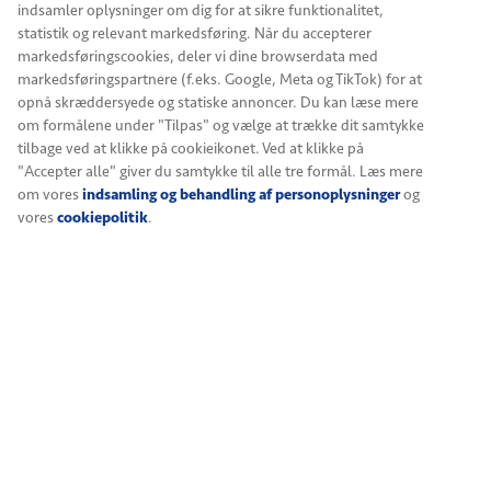
indsamler oplysninger om dig for at sikre funktionalitet,
uden at oplevelsen deler sig i A- og B-hold.
statistik og relevant markedsføring. Når du accepterer
Hvis du vil læse mere om rammerne og stemningen i
markedsføringscookies, deler vi dine browserdata med
Den Fede Drue, kan du finde flere detaljer her:
Læs mere
.
markedsføringspartnere (f.eks. Google, Meta og TikTok) for at
opnå skræddersyede og statiske annoncer. Du kan læse mere
om formålene under "Tilpas" og vælge at trække dit samtykke
En fleksibel mocktail
tilbage ved at klikke på cookieikonet. Ved at klikke på
workshop i Aarhus til
"Accepter alle" giver du samtykke til alle tre formål. Læs mere
om vores
indsamling og behandling af personoplysninger
og
teambuilding, firmaevent og
vores
cookiepolitik
.
grupper
En
mocktail workshop i aarhus
fungerer rigtig godt som
både
teambuilding
og
firmaevent
, fordi alle kan deltage
på lige vilkår. Det giver en behagelig dynamik i rummet,
når fokus er på håndværk, smag og samarbejde – og når
aftenen bliver båret af professionelt værtskab frem for
højt tempo.
Vi tilrettelægger oplevelsen, så den passer til jeres
anledning. Nogle ønsker et mere koncentreret