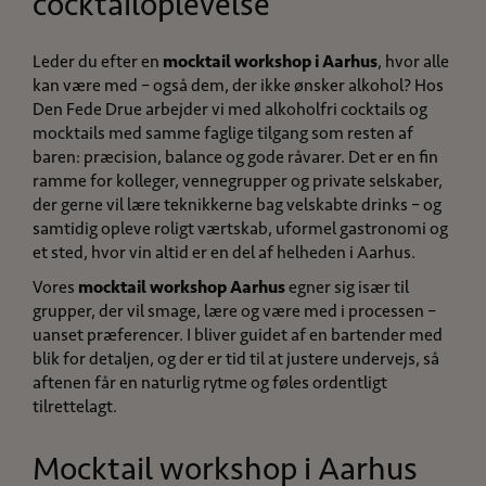
cocktailoplevelse
Leder du efter en
mocktail workshop i Aarhus
, hvor alle
kan være med – også dem, der ikke ønsker alkohol? Hos
Den Fede Drue arbejder vi med alkoholfri cocktails og
mocktails med samme faglige tilgang som resten af
baren: præcision, balance og gode råvarer. Det er en fin
ramme for kolleger, vennegrupper og private selskaber,
der gerne vil lære teknikkerne bag velskabte drinks – og
samtidig opleve roligt værtskab, uformel gastronomi og
et sted, hvor vin altid er en del af helheden i Aarhus.
Vores
mocktail workshop Aarhus
egner sig især til
grupper, der vil smage, lære og være med i processen –
uanset præferencer. I bliver guidet af en bartender med
blik for detaljen, og der er tid til at justere undervejs, så
aftenen får en naturlig rytme og føles ordentligt
tilrettelagt.
Mocktail workshop i Aarhus