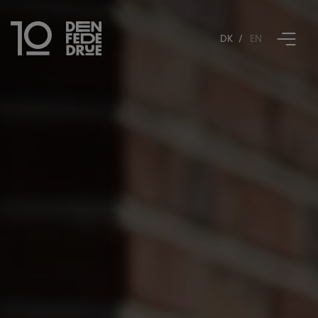
DK
EN
Book bord
Restaurant Tiende
Den Fede Drue
Åbningstider
Gavekort
Kontakt